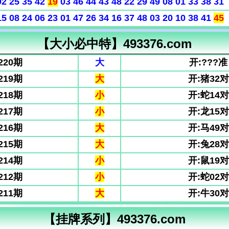
02 25 35 42
19
03 46 44 43 48 22 29 49 08 01 33 38 31
15 08 24 06 23 01 47 26 34 16 37 48 03 20 10 38 41
45
【大小必中特】493376.com
220期
大
开:???准
219期
大
开:猪32对
218期
小
开:蛇14对
217期
小
开:龙15对
216期
大
开:马49对
215期
大
开:兔28对
214期
小
开:鼠19对
212期
小
开:蛇02对
211期
大
开:牛30对
【挂牌系列】493376.com