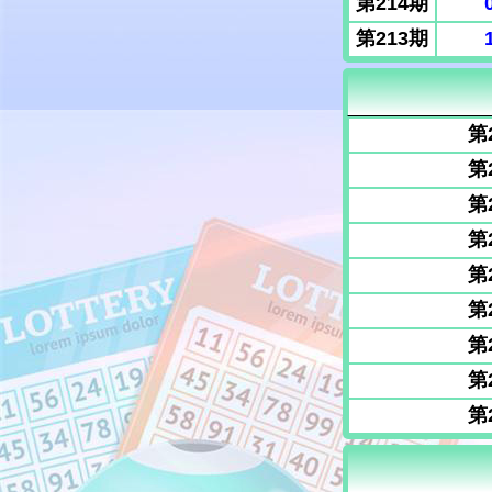
第214期
第213期
第
第
第
第
第
第
第
第
第