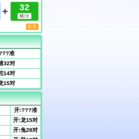
???准
猪32对
蛇14对
龙15对
开:???准
开:龙15对
开:兔28对