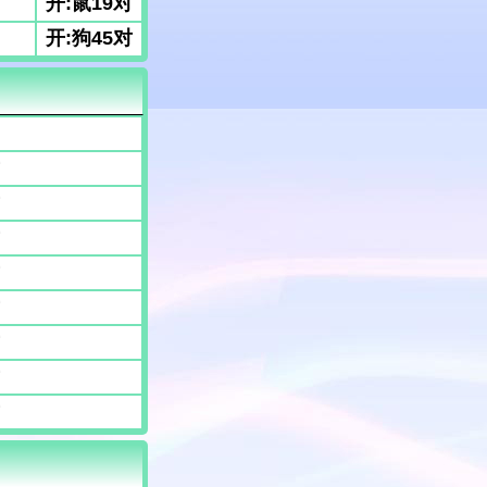
开:鼠19对
开:狗45对