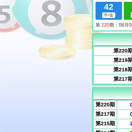
第220
第219
第218
第217
第220期
第217期
第215期